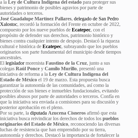
a la
Ley de Cultura Indígena del estado
para proteger sus
bienes y patrimonio de posibles agravios por parte de
autoridades o terceros.
José Guadalupe Martínez Pallares
,
delegado de San Pedro
Xalostoc
, recordó la formación del Frente en octubre de 2022,
compuesto por los nueve pueblos de
Ecatepec
, con el
propósito de defender sus derechos, patrimonio histórico y
bienes contra cualquier intento de despojo. Destacó la riqueza
cultural e histórica de
Ecatepec
, subrayando que los pueblos
originarios son parte fundamental del municipio desde tiempos
ancestrales.
El
legislador
morenista
Faustino de la Cruz
, junto a sus
colegas
Raúl Ponce
y
Camilo Murillo
, presentó una
iniciativa de reforma a la
Ley de Cultura Indígena del
Estado de México
el 19 de marzo. Esta propuesta busca
garantizar la autonomía de las comunidades, así como la
protección de sus bienes e inmuebles fundacionales, evitando
posibles abusos por parte de autoridades o terceros. Confía en
que la iniciativa sea enviada a comisiones para su discusión y
posterior aprobación en el pleno.
Por su parte, la
diputada
Azucena Cisneros
afirmó que esta
iniciativa busca reivindicar los derechos de todos los
pueblos
originarios del Estado de México
, reconociendo las diversas
luchas de resistencia que han emprendido por su tierra,
autonomía y derechos. Destacó la importancia de fortalecer la