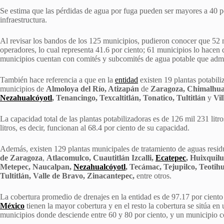
Se estima que las pérdidas de agua por fuga pueden ser mayores a 40 po
infraestructura.
Al revisar los bandos de los 125 municipios, pudieron conocer que 52 m
operadores, lo cual representa 41.6 por ciento; 61 municipios lo hacen 
municipios cuentan con comités y subcomités de agua potable que adminis
También hace referencia a que en la
entidad
existen 19 plantas potabiliz
municipios de
Almoloya del Río, Atizapán
de
Zaragoza, Chimalhuac
Nezahualcóyotl
, Tenancingo, Texcaltitlán, Tonatico, Tultitlán
y
Vil
La capacidad total de las plantas potabilizadoras es de 126 mil 231 lit
litros, es decir, funcionan al 68.4 por ciento de su capacidad.
Además, existen 129 plantas municipales de tratamiento de aguas resid
de Zaragoza
,
Atlacomulco, Cuautitlán Izcalli,
Ecatepec
, Huixquilu
Metepec, Naucalpan,
Nezahualcóyotl
, Tecámac, Tejupilco, Teotih
Tultitlán, Valle de Bravo, Zinacantepec,
entre otros.
La cobertura promedio de drenajes en la entidad es de 97.17 por ciento
México
tienen la mayor cobertura y en el resto la cobertura se sitúa en
municipios donde desciende entre 60 y 80 por ciento, y un municipio co