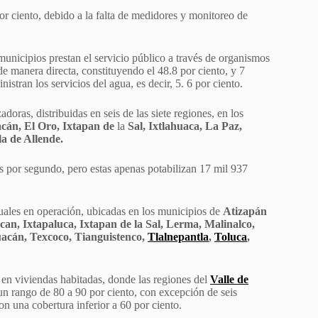
r ciento, debido a la falta de medidores y monitoreo de
unicipios prestan el servicio público a través de organismos
de manera directa, constituyendo el 48.8 por ciento, y 7
tran los servicios del agua, es decir, 5. 6 por ciento.
adoras, distribuidas en seis de las siete regiones, en los
án, El Oro, Ixtapan de
la
Sal, Ixtlahuaca,
La Paz,
la de Allende.
ros por segundo, pero estas apenas potabilizan 17 mil 937
uales en operación, ubicadas en los municipios de
Atizapán
can, Ixtapaluca, Ixtapan de la Sal, Lerma, Malinalco,
uacán, Texcoco, Tianguistenco,
Tlalnepantla
,
Toluca
,
 en viviendas habitadas, donde las regiones del
Valle de
 un rango de 80 a 90 por ciento, con excepción de seis
n una cobertura inferior a 60 por ciento.